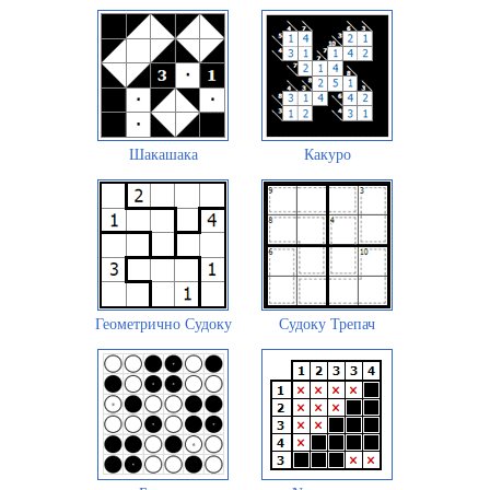
Шакашака
Какуро
Геометрично Судоку
Судоку Трепач