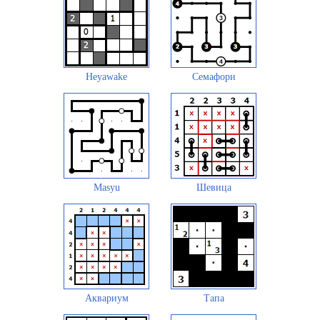
Heyawake
Семафори
Masyu
Шевица
Аквариум
Тапа