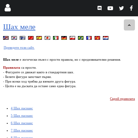
Шах меле
Преведете този сайт.
Шах меле
е логически пъзел с прости правила, но с предизвикателни решения.
Правилата
са прости.
- Фигурите се движат както в стандартния шах.
- Белите фигури започват първи.
- При всеки ход трябва да вземате друга фигура.
- Целта е на дъската да остане само една фигура.
Скрий правилата
4 Шах пасианс
5 Шах пасианс
6 Шах пасианс
7 Шах пасианс
8 Шах пасианс