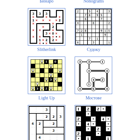
Бинаро
Nonograms
Slitherlink
Судоку
Light Up
Мостове