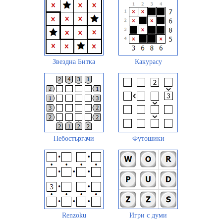
Звездна Битка
Какурасу
Небостъргачи
Футошики
Renzoku
Игри с думи