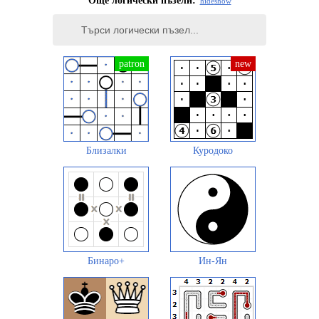
Още логически пъзели:
hide
show
Близалки
Куродоко
Бинаро+
Ин-Ян