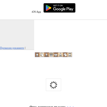
iOS App
Премахни рекламите
|
Докладвай тази реклама