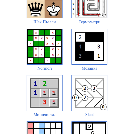
Шах Пъзели
Термометри
Norinori
Мозайка
Миночистач
Slant