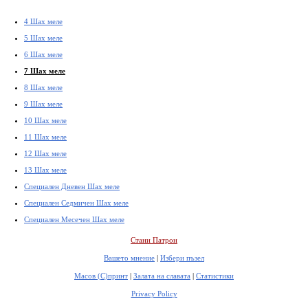
4 Шах меле
5 Шах меле
6 Шах меле
7 Шах меле
8 Шах меле
9 Шах меле
10 Шах меле
11 Шах меле
12 Шах меле
13 Шах меле
Специален Дневен Шах меле
Специален Седмичен Шах меле
Специален Месечен Шах меле
Стани Патрон
Вашето мнение
|
Избери пъзел
Масов (С)принт
|
Залата на славата
|
Статистики
Privacy Policy