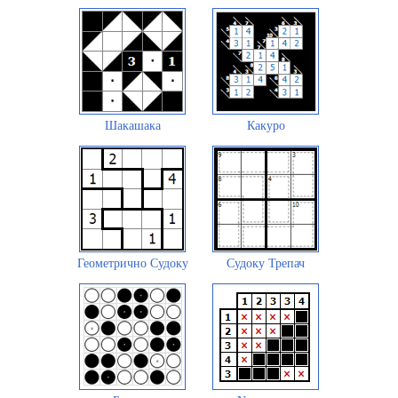
Шакашака
Какуро
Геометрично Судоку
Судоку Трепач