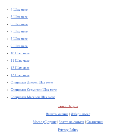
4 Шах меле
5 Шах меле
6 Шах меле
7 Шах меле
8 Шах меле
9 Шах меле
10 Шах меле
11 Шах меле
12 Шах меле
13 Шах меле
Специален Дневен Шах меле
Специален Седмичен Шах меле
Специален Месечен Шах меле
Стани Патрон
Вашето мнение
|
Избери пъзел
Масов (С)принт
|
Залата на славата
|
Статистики
Privacy Policy