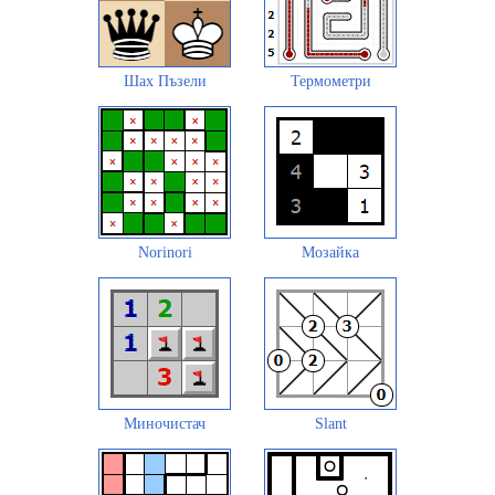
Шах Пъзели
Термометри
Norinori
Мозайка
Миночистач
Slant