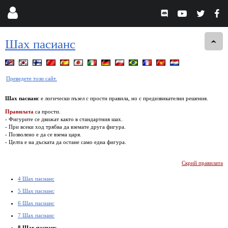
Шах пасианс
Преведете този сайт.
Шах пасианс
е логически пъзел с прости правила, но с предизвикателни решения.
Правилата
са прости.
- Фигурите се движат както в стандартния шах.
- При всеки ход трябва да вземате друга фигура.
- Позволено е да се взема царя.
- Целта е на дъската да остане само една фигура.
Скрий правилата
4 Шах пасианс
5 Шах пасианс
6 Шах пасианс
7 Шах пасианс
8 Шах пасианс