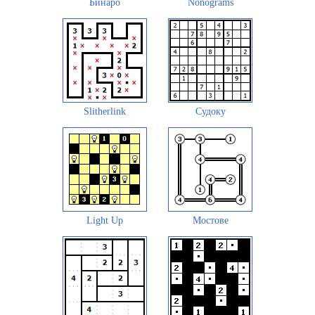
Бинаро
Nonograms
Slitherlink
Судоку
Light Up
Мостове