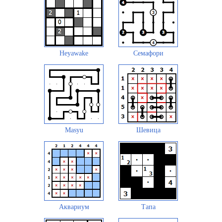
Heyawake
Семафори
Masyu
Шевица
Аквариум
Тапа