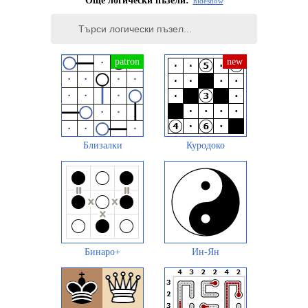
Още логически пъзели:
hide
show
Близалки
Куродоко
Бинаро+
Ин-Ян