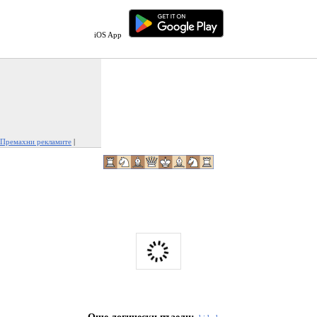
iOS App
Премахни рекламите
|
Докладвай тази реклама