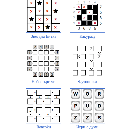
Звездна Битка
Какурасу
Небостъргачи
Футошики
Renzoku
Игри с думи