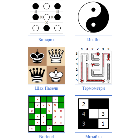
Бинаро+
Ин-Ян
Шах Пъзели
Термометри
Norinori
Мозайка