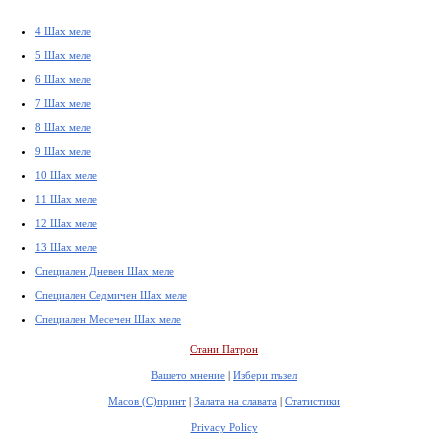
4 Шах меле
5 Шах меле
6 Шах меле
7 Шах меле
8 Шах меле
9 Шах меле
10 Шах меле
11 Шах меле
12 Шах меле
13 Шах меле
Специален Дневен Шах меле
Специален Седмичен Шах меле
Специален Месечен Шах меле
Стани Патрон
Вашето мнение
|
Избери пъзел
Масов (С)принт
|
Залата на славата
|
Статистики
Privacy Policy