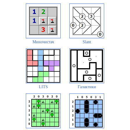
Миночистач
Slant
LITS
Галактики