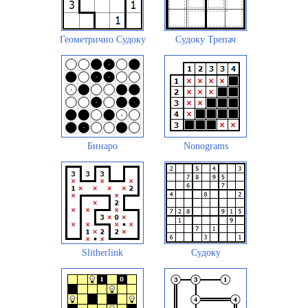
Геометрично Судоку
Судоку Трепач
Бинаро
Nonograms
Slitherlink
Судоку