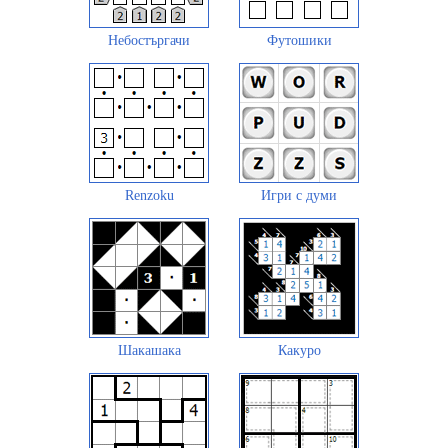
Небостъргачи
Футошики
Renzoku
Игри с думи
Шакашака
Какуро