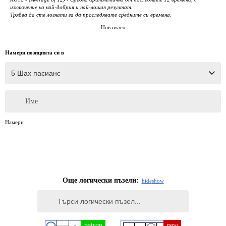
изключение на най-добрия и най-лошия резултат.
Трябва да сте логнати за да проследявате средните си времена.
Нов пъзел
Намери позицията си в
Име
Намери
Още логически пъзели:
hide
show