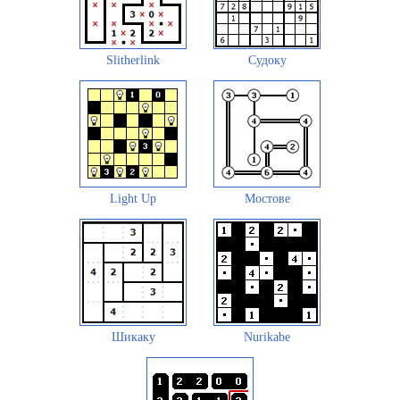
Slitherlink
Судоку
Light Up
Мостове
Шикаку
Nurikabe