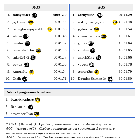
MO3
AO5
1.
zahhydude1
00:01.20
1.
zahhydude1
00:01.29
218
218
2.
jaybrainer
00:01.33
2.
ceilingfanenjoyer200...
00:01.48
275
49
3.
ceilingfanenjoyer200...
00:01.35
3.
jaybrainer
00:01.54
49
275
4.
gdrive
00:01.48
4.
novemdecillion
00:01.61
173
225
5.
numbrr
00:01.52
5.
gdrive
00:01.64
322
173
6.
novemdecillion
00:01.56
6.
numbrr
00:01.65
225
322
7.
anDrES172
00:01.57
7.
anDrES172
00:01.66
92
92
8.
vowels
00:01.60
8.
vowels
00:01.78
216
216
9.
AuroraSrc
00:01.64
9.
AuroraSrc
00:01.79
48
48
10.
Chalk
00:01.71
10.
Douglas Shamlin Jr.
00:01.80
1
129
722
Robots / programmatic solvers
1.
beatrixwashere
123
2.
Ruokauuni
33
3.
novemdecillion
225
* MO3 - (Mean of 3) - Средно аритметично от последните 3 времена.
AO5 - (Average of 5) - Средно аритметично от последните 5 времена, с
изключение на най-добрия и най-лошия резултат.
AO12 - (Average of 12) - Средно аритметично от последните 12 времена, с