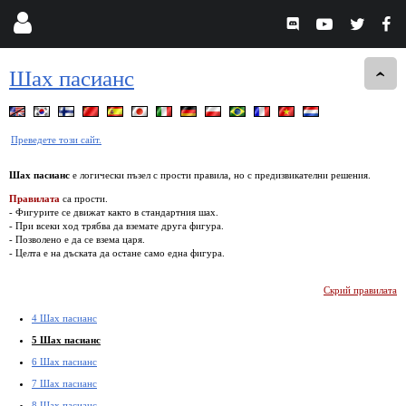
Шах пасианс
Преведете този сайт.
Шах пасианс
е логически пъзел с прости правила, но с предизвикателни решения.
Правилата
са прости.
- Фигурите се движат както в стандартния шах.
- При всеки ход трябва да вземате друга фигура.
- Позволено е да се взема царя.
- Целта е на дъската да остане само една фигура.
Скрий правилата
4 Шах пасианс
5 Шах пасианс
6 Шах пасианс
7 Шах пасианс
8 Шах пасианс