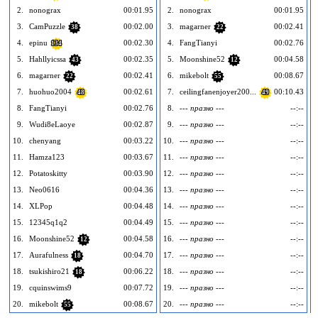
2.
nonograx
00:01.95
2.
nonograx
00:01.95
3.
CamPuzzle
00:02.00
3.
magarner
00:02.41
38
22
4.
epinu
00:02.30
4.
FangTianyi
00:02.76
134
5.
Hahllyicssa
00:02.35
5.
Moonshine52
00:04.58
43
12
6.
magarner
00:02.41
6.
mikebolt
00:08.67
22
55
7.
huohuo2004
00:02.61
7.
ceilingfanenjoyer200...
00:10.43
48
49
8.
FangTianyi
00:02.76
8.
--- празно ---
--:--
9.
Wudi8eLaoye
00:02.87
9.
--- празно ---
--:--
10.
chenyang
00:03.22
10.
--- празно ---
--:--
1
11.
Hamza123
00:03.67
11.
--- празно ---
--:--
1
12.
Potatoskitty
00:03.90
12.
--- празно ---
--:--
1
13.
Neo0616
00:04.36
13.
--- празно ---
--:--
1
14.
XLPop
00:04.48
14.
--- празно ---
--:--
1
15.
12345q1q2
00:04.49
15.
--- празно ---
--:--
1
16.
Moonshine52
00:04.58
16.
--- празно ---
--:--
1
12
17.
Aurafulness
00:04.70
17.
--- празно ---
--:--
1
18
18.
tsukishiro21
00:06.22
18.
--- празно ---
--:--
1
18
19.
cquinswims9
00:07.72
19.
--- празно ---
--:--
1
20.
mikebolt
00:08.67
20.
--- празно ---
--:--
2
55