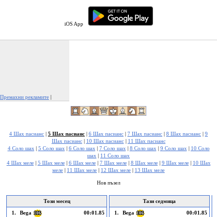
iOS App
Премахни рекламите
|
Докладвай тази реклама
4 Шах пасианс
|
5 Шах пасианс
|
6 Шах пасианс
|
7 Шах пасианс
|
8 Шах пасианс
|
9
Шах пасианс
|
10 Шах пасианс
|
11 Шах пасианс
4 Соло шах
|
5 Соло шах
|
6 Соло шах
|
7 Соло шах
|
8 Соло шах
|
9 Соло шах
|
10 Соло
шах
|
11 Соло шах
4 Шах меле
|
5 Шах меле
|
6 Шах меле
|
7 Шах меле
|
8 Шах меле
|
9 Шах меле
|
10 Шах
меле
|
11 Шах меле
|
12 Шах меле
|
13 Шах меле
Нов пъзел
Този месец
Тази седмица
1.
Bega
00:01.85
1.
Bega
00:01.85
106
106