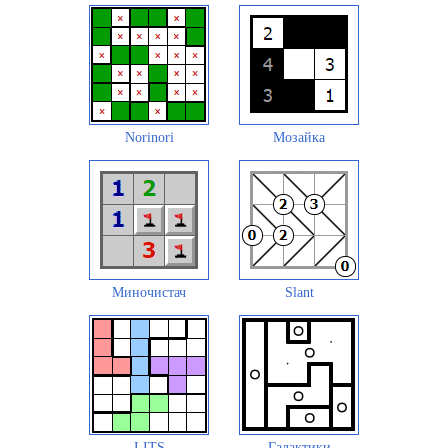
Norinori
Мозайка
Миночистач
Slant
LITS
Галактики