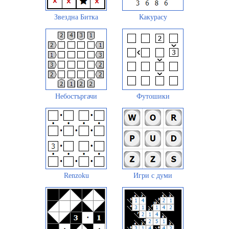
Звездна Битка
Какурасу
Небостъргачи
Футошики
Renzoku
Игри с думи