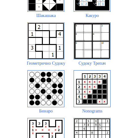
Шакашака
Какуро
Геометрично Судоку
Судоку Трепач
Бинаро
Nonograms