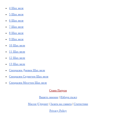
4 Шах меле
5 Шах меле
6 Шах меле
7 Шах меле
8 Шах меле
9 Шах меле
10 Шах меле
11 Шах меле
12 Шах меле
13 Шах меле
Специален Дневен Шах меле
Специален Седмичен Шах меле
Специален Месечен Шах меле
Стани Патрон
Вашето мнение
|
Избери пъзел
Масов (С)принт
|
Залата на славата
|
Статистики
Privacy Policy