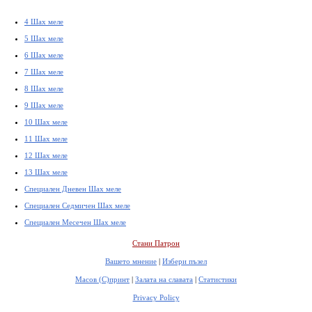
4 Шах меле
5 Шах меле
6 Шах меле
7 Шах меле
8 Шах меле
9 Шах меле
10 Шах меле
11 Шах меле
12 Шах меле
13 Шах меле
Специален Дневен Шах меле
Специален Седмичен Шах меле
Специален Месечен Шах меле
Стани Патрон
Вашето мнение
|
Избери пъзел
Масов (С)принт
|
Залата на славата
|
Статистики
Privacy Policy