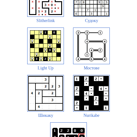
Slitherlink
Судоку
Light Up
Мостове
Шикаку
Nurikabe