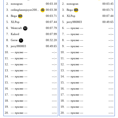
2.
nonograx
00:03.18
2.
nonograx
00:03.45
3.
ceilingfanenjoyer200...
00:03.38
3.
Bega
00:03.71
49
106
4.
Bega
00:03.71
4.
XLPop
00:07.44
106
5.
XLPop
00:07.44
5.
jerry980803
00:49.65
6.
Westcraft
00:07.79
6.
--- празно ---
--:--
12
7.
Kalord
00:07.99
7.
--- празно ---
--:--
8.
Gerse
00:32.20
8.
--- празно ---
--:--
5
9.
jerry980803
00:49.65
9.
--- празно ---
--:--
10.
--- празно ---
--:--
10.
--- празно ---
--:--
11.
--- празно ---
--:--
11.
--- празно ---
--:--
12.
--- празно ---
--:--
12.
--- празно ---
--:--
13.
--- празно ---
--:--
13.
--- празно ---
--:--
14.
--- празно ---
--:--
14.
--- празно ---
--:--
15.
--- празно ---
--:--
15.
--- празно ---
--:--
16.
--- празно ---
--:--
16.
--- празно ---
--:--
17.
--- празно ---
--:--
17.
--- празно ---
--:--
18.
--- празно ---
--:--
18.
--- празно ---
--:--
19.
--- празно ---
--:--
19.
--- празно ---
--:--
20.
--- празно ---
--:--
20.
--- празно ---
--:--