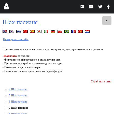
Шах пасианс
Преведете този сайт.
Шах пасианс
е логически пъзел с прости правила, но с предизвикателни решения.
Правилата
са прости.
- Фигурите се движат както в стандартния шах.
- При всеки ход трябва да вземате друга фигура.
- Позволено е да се взема царя.
- Целта е на дъската да остане само една фигура.
Скрий правилата
4 Шах пасианс
5 Шах пасианс
6 Шах пасианс
7 Шах пасианс
8 Шах пасианс