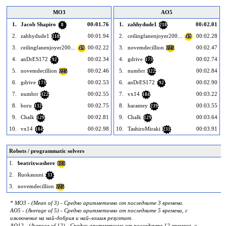
MO3
AO5
1.
Jacob Shapiro
00:01.76
1.
zahhydude1
00:02.01
8
218
2.
zahhydude1
00:01.94
2.
ceilingfanenjoyer200...
00:02.28
218
49
3.
ceilingfanenjoyer200...
00:02.22
3.
novemdecillion
00:02.47
49
225
4.
anDrES172
00:02.34
4.
gdrive
00:02.74
92
173
5.
novemdecillion
00:02.46
5.
numbrr
00:02.84
225
322
6.
gdrive
00:02.53
6.
anDrES172
00:02.90
173
92
7.
numbrr
00:02.55
7.
vx14
00:03.22
322
184
8.
boru
00:02.75
8.
haramey
00:03.55
132
239
9.
Chalk
00:02.81
9.
Chalk
00:03.64
129
129
10.
vx14
00:02.98
10.
TashiroMiraki
00:03.91
184
231
Robots / programmatic solvers
1.
beatrixwashere
123
2.
Ruokauuni
33
3.
novemdecillion
225
* MO3 - (Mean of 3) - Средно аритметично от последните 3 времена.
AO5 - (Average of 5) - Средно аритметично от последните 5 времена, с
изключение на най-добрия и най-лошия резултат.
AO12 - (Average of 12) - Средно аритметично от последните 12 времена, с