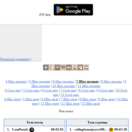
iOS App
Премахни рекламите
|
Докладвай тази реклама
4 Шах пасианс
|
5 Шах пасианс
|
6 Шах пасианс
|
7 Шах пасианс
|
8 Шах пасианс
|
9
Шах пасианс
|
10 Шах пасианс
|
11 Шах пасианс
4 Соло шах
|
5 Соло шах
|
6 Соло шах
|
7 Соло шах
|
8 Соло шах
|
9 Соло шах
|
10 Соло
шах
|
11 Соло шах
4 Шах меле
|
5 Шах меле
|
6 Шах меле
|
7 Шах меле
|
8 Шах меле
|
9 Шах меле
|
10 Шах
меле
|
11 Шах меле
|
12 Шах меле
|
13 Шах меле
Нов пъзел
Този месец
Тази седмица
1.
CamPuzzle
00:02.05
1.
ceilingfanenjoyer200...
00:03.38
38
49