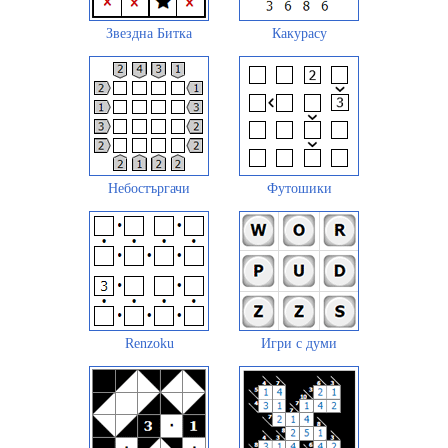
Звездна Битка
Какурасу
Небостъргачи
Футошики
Renzoku
Игри с думи