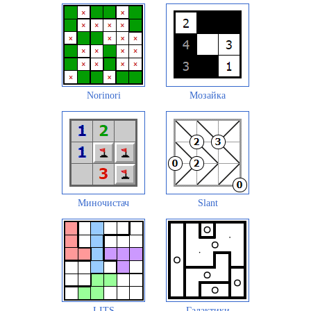
Norinori
Мозайка
Миночистач
Slant
LITS
Галактики