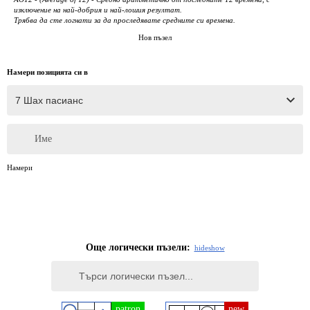
изключение на най-добрия и най-лошия резултат.
Трябва да сте логнати за да проследявате средните си времена.
Нов пъзел
Намери позицията си в
Име
Намери
Още логически пъзели:
hide
show