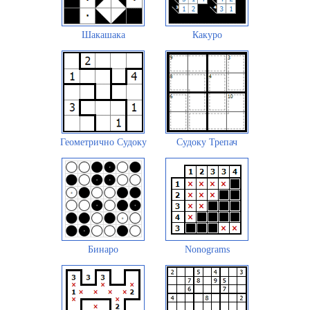
Шакашака
Какуро
Геометрично Судоку
Судоку Трепач
Бинаро
Nonograms