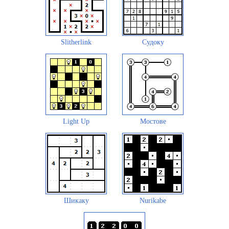
Slitherlink
Судоку
Light Up
Мостове
Шикаку
Nurikabe