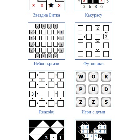
Звездна Битка
Какурасу
Небостъргачи
Футошики
Renzoku
Игри с думи