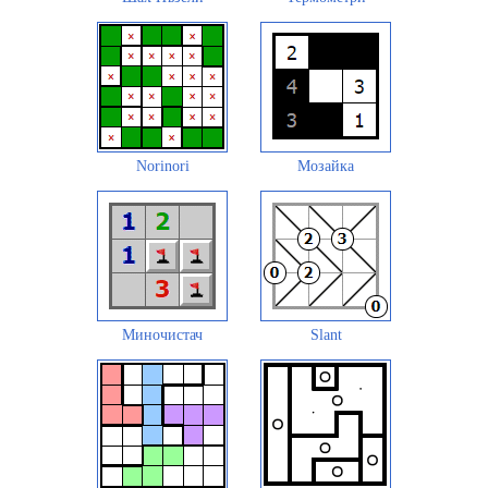
Norinori
Мозайка
Миночистач
Slant