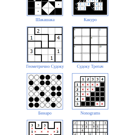
Шакашака
Какуро
Геометрично Судоку
Судоку Трепач
Бинаро
Nonograms