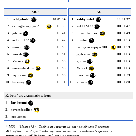
MO3
AO5
1.
zahhydude1
00:01.34
1.
zahhydude1
00:01.37
218
218
2.
ceilingfanenjoyer200...
00:01.39
2.
anDrES172
00:01.47
48
92
3.
gdrive
00:01.41
3.
novemdecillion
00:01.49
173
225
4.
anDrES172
00:01.42
4.
numbrr
00:01.53
92
322
5.
numbrr
00:01.50
5.
ceilingfanenjoyer200...
00:01.59
322
48
6.
vowels
00:01.51
6.
jaybrainer
00:01.63
216
275
7.
Vezzick
00:01.53
6.
gdrive
00:01.63
187
173
8.
novemdecillion
00:01.55
6.
Vezzick
00:01.63
225
187
9.
jaybrainer
00:01.58
9.
haramey
00:01.79
275
239
10.
haramey
00:01.71
10.
vowels
00:01.80
1
239
216
Robots / programmatic solvers
1.
Ruokauuni
33
2.
novemdecillion
225
3.
jeppiechess
* MO3 - (Mean of 3) - Средно аритметично от последните 3 времена.
AO5 - (Average of 5) - Средно аритметично от последните 5 времена, с
изключение на най-добрия и най-лошия резултат.