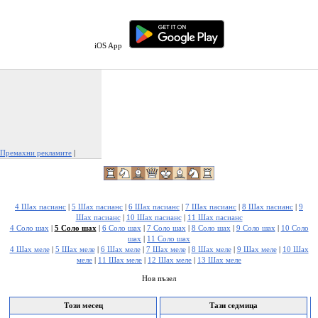
iOS App
Премахни рекламите
|
Докладвай тази реклама
4 Шах пасианс
|
5 Шах пасианс
|
6 Шах пасианс
|
7 Шах пасианс
|
8 Шах пасианс
|
9
Шах пасианс
|
10 Шах пасианс
|
11 Шах пасианс
4 Соло шах
|
5 Соло шах
|
6 Соло шах
|
7 Соло шах
|
8 Соло шах
|
9 Соло шах
|
10 Соло
шах
|
11 Соло шах
4 Шах меле
|
5 Шах меле
|
6 Шах меле
|
7 Шах меле
|
8 Шах меле
|
9 Шах меле
|
10 Шах
меле
|
11 Шах меле
|
12 Шах меле
|
13 Шах меле
Нов пъзел
Този месец
Тази седмица