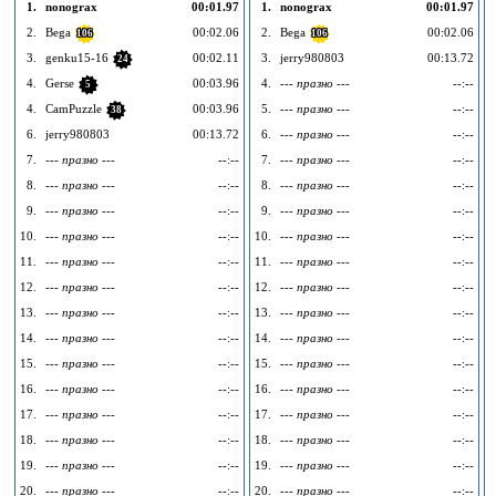
1.
nonograx
00:01.97
1.
nonograx
00:01.97
2.
Bega
00:02.06
2.
Bega
00:02.06
106
106
3.
genku15-16
00:02.11
3.
jerry980803
00:13.72
24
4.
Gerse
00:03.96
4.
--- празно ---
--:--
5
4.
CamPuzzle
00:03.96
5.
--- празно ---
--:--
38
6.
jerry980803
00:13.72
6.
--- празно ---
--:--
7.
--- празно ---
--:--
7.
--- празно ---
--:--
8.
--- празно ---
--:--
8.
--- празно ---
--:--
9.
--- празно ---
--:--
9.
--- празно ---
--:--
10.
--- празно ---
--:--
10.
--- празно ---
--:--
1
11.
--- празно ---
--:--
11.
--- празно ---
--:--
1
12.
--- празно ---
--:--
12.
--- празно ---
--:--
1
13.
--- празно ---
--:--
13.
--- празно ---
--:--
1
14.
--- празно ---
--:--
14.
--- празно ---
--:--
1
15.
--- празно ---
--:--
15.
--- празно ---
--:--
1
16.
--- празно ---
--:--
16.
--- празно ---
--:--
1
17.
--- празно ---
--:--
17.
--- празно ---
--:--
1
18.
--- празно ---
--:--
18.
--- празно ---
--:--
1
19.
--- празно ---
--:--
19.
--- празно ---
--:--
1
20.
--- празно ---
--:--
20.
--- празно ---
--:--
2