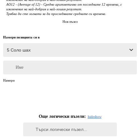
AO12 - (Average of 12) - Средно аритметично от последните 12 времена, с
изключение на най-добрия и най-лошия резултат.
Трябва да сте логнати за да проследявате средните си времена.
Нов пъзел
Намери позицията си в
Име
Намери
Още логически пъзели:
hide
show