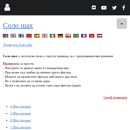
Соло шах
Преведете този сайт.
Соло шах
е логически пъзел с прости правила, но с предизвикателни решения.
Правилата
са прости.
- Фигурите се движат както в стандартния шах.
- При всеки ход трябва да вземате друга фигура.
- Можете да преместите фигура най-много два пъти.
- Не е позволено да се взема царя.
- Целта е на дъската да остане само една фигура (царя).
Скрий правилата
4 Шах пасианс
5 Шах пасианс
6 Шах пасианс
7 Шах пасианс