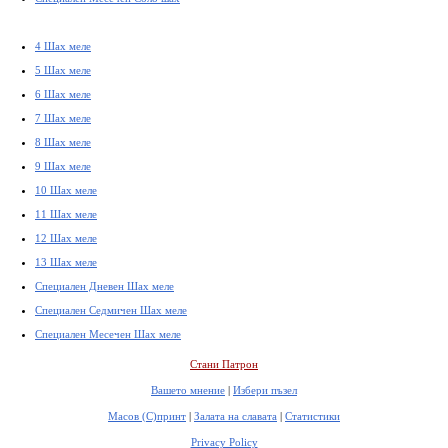
4 Шах меле
5 Шах меле
6 Шах меле
7 Шах меле
8 Шах меле
9 Шах меле
10 Шах меле
11 Шах меле
12 Шах меле
13 Шах меле
Специален Дневен Шах меле
Специален Седмичен Шах меле
Специален Месечен Шах меле
Стани Патрон
Вашето мнение
|
Избери пъзел
Масов (С)принт
|
Залата на славата
|
Статистики
Privacy Policy