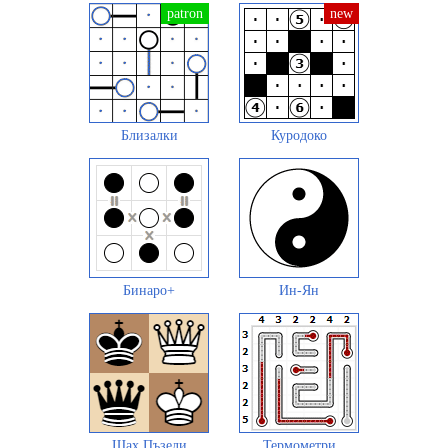
Близалки
Куродоко
Бинаро+
Ин-Ян
Шах Пъзели
Термометри