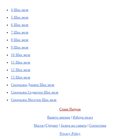
4 Шах меле
5 Шах меле
6 Шах меле
7 Шах меле
8 Шах меле
9 Шах меле
10 Шах меле
11 Шах меле
12 Шах меле
13 Шах меле
Специален Дневен Шах меле
Специален Седмичен Шах меле
Специален Месечен Шах меле
Стани Патрон
Вашето мнение
|
Избери пъзел
Масов (С)принт
|
Залата на славата
|
Статистики
Privacy Policy