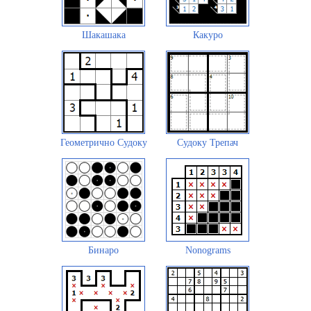
Шакашака
Какуро
Геометрично Судоку
Судоку Трепач
Бинаро
Nonograms