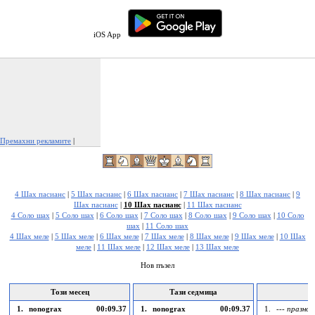
iOS App
Премахни рекламите
|
Докладвай тази реклама
4 Шах пасианс
|
5 Шах пасианс
|
6 Шах пасианс
|
7 Шах пасианс
|
8 Шах пасианс
|
9
Шах пасианс
|
10 Шах пасианс
|
11 Шах пасианс
4 Соло шах
|
5 Соло шах
|
6 Соло шах
|
7 Соло шах
|
8 Соло шах
|
9 Соло шах
|
10 Соло
шах
|
11 Соло шах
4 Шах меле
|
5 Шах меле
|
6 Шах меле
|
7 Шах меле
|
8 Шах меле
|
9 Шах меле
|
10 Шах
меле
|
11 Шах меле
|
12 Шах меле
|
13 Шах меле
Нов пъзел
Този месец
Тази седмица
Д
1.
nonograx
00:09.37
1.
nonograx
00:09.37
1.
--- празно -