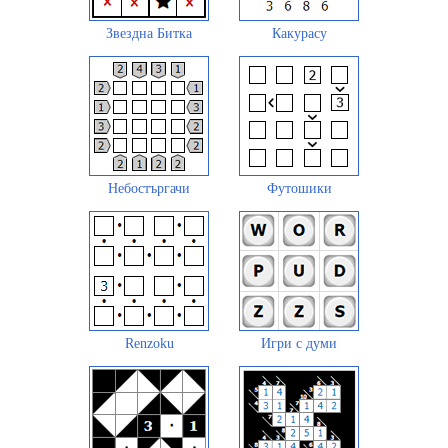
Звездна Битка
Какурасу
Небостъргачи
Футошики
Renzoku
Игри с думи