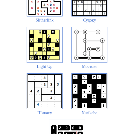
Slitherlink
Судоку
Light Up
Мостове
Шикаку
Nurikabe