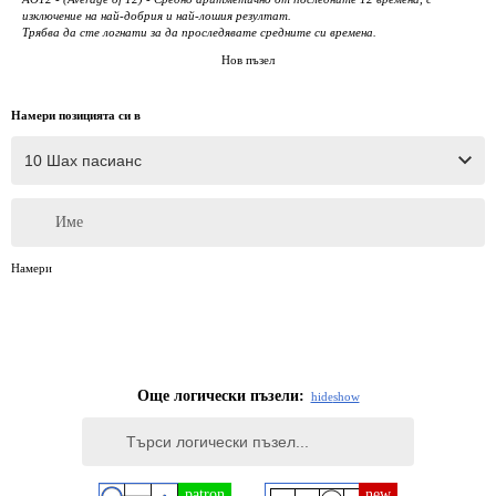
изключение на най-добрия и най-лошия резултат.
Трябва да сте логнати за да проследявате средните си времена.
Нов пъзел
Намери позицията си в
Име
Намери
Още логически пъзели:
hide
show