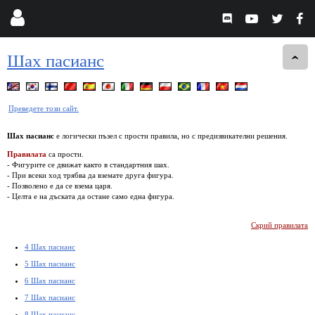
Шах пасианс
Преведете този сайт.
Шах пасианс
е логически пъзел с прости правила, но с предизвикателни решения.
Правилата
са прости.
- Фигурите се движат както в стандартния шах.
- При всеки ход трябва да вземате друга фигура.
- Позволено е да се взема царя.
- Целта е на дъската да остане само една фигура.
Скрий правилата
4 Шах пасианс
5 Шах пасианс
6 Шах пасианс
7 Шах пасианс
8 Шах пасианс