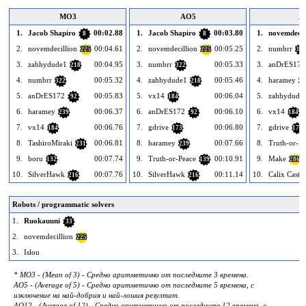
MO3
AO5
A
1.
Jacob Shapiro
00:02.88
1.
Jacob Shapiro
00:03.80
1.
novemdecil
8
8
2.
novemdecillion
00:04.61
2.
novemdecillion
00:05.25
2.
numbrr
225
225
322
3.
zahhydude1
00:04.95
3.
numbrr
00:05.33
3.
anDrES172
218
322
4.
numbrr
00:05.32
4.
zahhydude1
00:05.46
4.
haramey
322
218
23
5.
anDrES172
00:05.83
5.
vx14
00:06.04
5.
zahhydude
92
184
6.
haramey
00:06.37
6.
anDrES172
00:06.10
6.
vx14
239
92
184
7.
vx14
00:06.76
7.
gdrive
00:06.80
7.
gdrive
184
173
173
8.
TashiroMiraki
00:06.81
8.
haramey
00:07.66
8.
Truth-or-Pe
231
239
9.
boru
00:07.74
9.
Truth-or-Peace
00:10.91
9.
Make
132
139
286
10.
SilverHawk
00:07.76
10.
SilverHawk
00:11.14
10.
Calix Castil
216
216
Robots / programmatic solvers
1.
Ruokauuni
33
2.
novemdecillion
225
3.
Islou
* MO3 - (Mean of 3) - Средно аритметично от последните 3 времена.
AO5 - (Average of 5) - Средно аритметично от последните 5 времена, с
изключение на най-добрия и най-лошия резултат.
AO12 - (Average of 12) - Средно аритметично от последните 12 времена, с