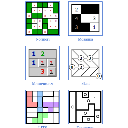
Norinori
Мозайка
Миночистач
Slant
LITS
Галактики