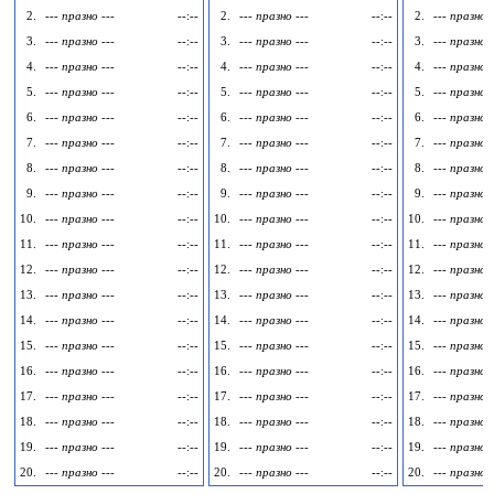
2.
--- празно ---
--:--
2.
--- празно ---
--:--
2.
--- празно -
3.
--- празно ---
--:--
3.
--- празно ---
--:--
3.
--- празно -
4.
--- празно ---
--:--
4.
--- празно ---
--:--
4.
--- празно -
5.
--- празно ---
--:--
5.
--- празно ---
--:--
5.
--- празно -
6.
--- празно ---
--:--
6.
--- празно ---
--:--
6.
--- празно -
7.
--- празно ---
--:--
7.
--- празно ---
--:--
7.
--- празно -
8.
--- празно ---
--:--
8.
--- празно ---
--:--
8.
--- празно -
9.
--- празно ---
--:--
9.
--- празно ---
--:--
9.
--- празно -
10.
--- празно ---
--:--
10.
--- празно ---
--:--
10.
--- празно -
11.
--- празно ---
--:--
11.
--- празно ---
--:--
11.
--- празно -
12.
--- празно ---
--:--
12.
--- празно ---
--:--
12.
--- празно -
13.
--- празно ---
--:--
13.
--- празно ---
--:--
13.
--- празно -
14.
--- празно ---
--:--
14.
--- празно ---
--:--
14.
--- празно -
15.
--- празно ---
--:--
15.
--- празно ---
--:--
15.
--- празно -
16.
--- празно ---
--:--
16.
--- празно ---
--:--
16.
--- празно -
17.
--- празно ---
--:--
17.
--- празно ---
--:--
17.
--- празно -
18.
--- празно ---
--:--
18.
--- празно ---
--:--
18.
--- празно -
19.
--- празно ---
--:--
19.
--- празно ---
--:--
19.
--- празно -
20.
--- празно ---
--:--
20.
--- празно ---
--:--
20.
--- празно -