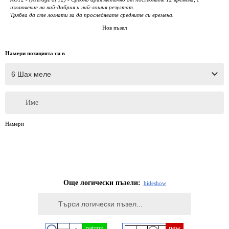
изключение на най-добрия и най-лошия резултат.
Трябва да сте логнати за да проследявате средните си времена.
Нов пъзел
Намери позицията си в
Име
Намери
Още логически пъзели:
hide
show