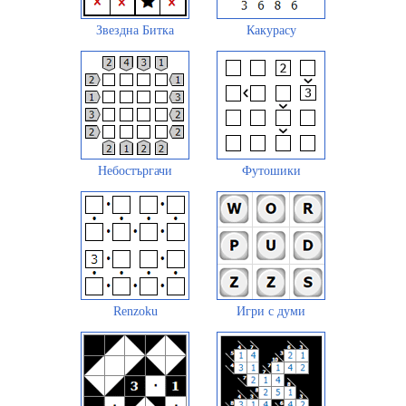
Звездна Битка
Какурасу
Небостъргачи
Футошики
Renzoku
Игри с думи