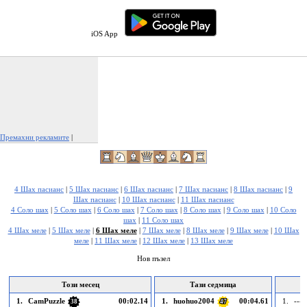
iOS App
Премахни рекламите
|
Докладвай тази реклама
4 Шах пасианс
|
5 Шах пасианс
|
6 Шах пасианс
|
7 Шах пасианс
|
8 Шах пасианс
|
9
Шах пасианс
|
10 Шах пасианс
|
11 Шах пасианс
4 Соло шах
|
5 Соло шах
|
6 Соло шах
|
7 Соло шах
|
8 Соло шах
|
9 Соло шах
|
10 Соло
шах
|
11 Соло шах
4 Шах меле
|
5 Шах меле
|
6 Шах меле
|
7 Шах меле
|
8 Шах меле
|
9 Шах меле
|
10 Шах
меле
|
11 Шах меле
|
12 Шах меле
|
13 Шах меле
Нов пъзел
Този месец
Тази седмица
1.
CamPuzzle
00:02.14
1.
huohuo2004
00:04.61
1.
--- 
38
47