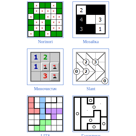
Norinori
Мозайка
Миночистач
Slant
LITS
Галактики