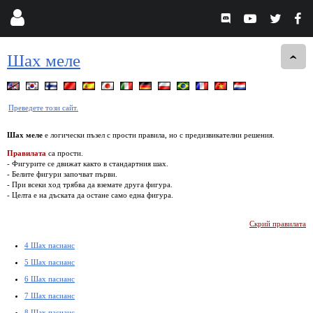
Шах меле
Преведете този сайт.
Шах меле
е логически пъзел с прости правила, но с предизвикателни решения.
Правилата
са прости.
- Фигурите се движат както в стандартния шах.
- Белите фигури започват първи.
- При всеки ход трябва да вземате друга фигура.
- Целта е на дъската да остане само една фигура.
Скрий правилата
4 Шах пасианс
5 Шах пасианс
6 Шах пасианс
7 Шах пасианс
8 Шах пасианс