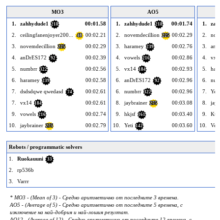
MO3
AO5
1.
zahhydude1
00:01.58
1.
zahhydude1
00:01.74
1.
zah
218
218
2.
ceilingfanenjoyer200...
00:02.21
2.
novemdecillion
00:02.29
2.
nov
48
225
3.
novemdecillion
00:02.29
3.
haramey
00:02.76
3.
anD
225
239
4.
anDrES172
00:02.39
4.
vowels
00:02.86
4.
vx1
92
216
5.
numbrr
00:02.56
5.
vx14
00:02.93
5.
har
322
184
6.
haramey
00:02.58
6.
anDrES172
00:02.96
6.
num
239
92
7.
dsdsdqwe qwedasd
00:02.61
6.
numbrr
00:02.96
7.
Yeti
74
322
7.
vx14
00:02.61
8.
jaybrainer
00:03.08
8.
jayb
184
275
9.
vowels
00:02.74
9.
hkjsf
00:03.40
9.
Ku
216
161
10.
jaybrainer
00:02.79
10.
Yeti
00:03.60
10.
Vez
275
142
Robots / programmatic solvers
1.
Ruokauuni
33
2.
rp536b
3.
Varrr
* MO3 - (Mean of 3) - Средно аритметично от последните 3 времена.
AO5 - (Average of 5) - Средно аритметично от последните 5 времена, с
изключение на най-добрия и най-лошия резултат.
AO12 - (Average of 12) - Средно аритметично от последните 12 времена, с