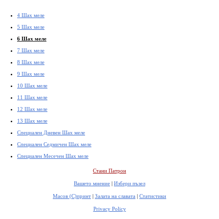
4 Шах меле
5 Шах меле
6 Шах меле
7 Шах меле
8 Шах меле
9 Шах меле
10 Шах меле
11 Шах меле
12 Шах меле
13 Шах меле
Специален Дневен Шах меле
Специален Седмичен Шах меле
Специален Месечен Шах меле
Стани Патрон
Вашето мнение
|
Избери пъзел
Масов (С)принт
|
Залата на славата
|
Статистики
Privacy Policy