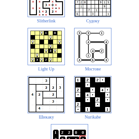
Slitherlink
Судоку
Light Up
Мостове
Шикаку
Nurikabe