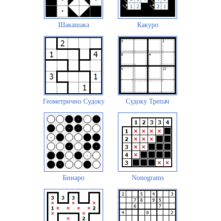
Шакашака
Какуро
Геометрично Судоку
Судоку Трепач
Бинаро
Nonograms